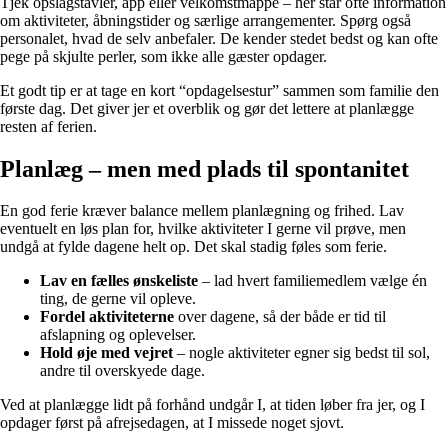
Tjek opslagstavler, app eller velkomstmappe – her står ofte information
om aktiviteter, åbningstider og særlige arrangementer. Spørg også
personalet, hvad de selv anbefaler. De kender stedet bedst og kan ofte
pege på skjulte perler, som ikke alle gæster opdager.
Et godt tip er at tage en kort “opdagelsestur” sammen som familie den
første dag. Det giver jer et overblik og gør det lettere at planlægge
resten af ferien.
Planlæg – men med plads til spontanitet
En god ferie kræver balance mellem planlægning og frihed. Lav
eventuelt en løs plan for, hvilke aktiviteter I gerne vil prøve, men
undgå at fylde dagene helt op. Det skal stadig føles som ferie.
Lav en fælles ønskeliste
– lad hvert familiemedlem vælge én
ting, de gerne vil opleve.
Fordel aktiviteterne
over dagene, så der både er tid til
afslapning og oplevelser.
Hold øje med vejret
– nogle aktiviteter egner sig bedst til sol,
andre til overskyede dage.
Ved at planlægge lidt på forhånd undgår I, at tiden løber fra jer, og I
opdager først på afrejsedagen, at I missede noget sjovt.