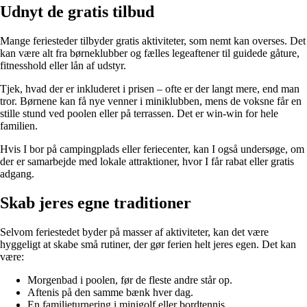
Udnyt de gratis tilbud
Mange feriesteder tilbyder gratis aktiviteter, som nemt kan overses. Det
kan være alt fra børneklubber og fælles legeaftener til guidede gåture,
fitnesshold eller lån af udstyr.
Tjek, hvad der er inkluderet i prisen – ofte er der langt mere, end man
tror. Børnene kan få nye venner i miniklubben, mens de voksne får en
stille stund ved poolen eller på terrassen. Det er win-win for hele
familien.
Hvis I bor på campingplads eller feriecenter, kan I også undersøge, om
der er samarbejde med lokale attraktioner, hvor I får rabat eller gratis
adgang.
Skab jeres egne traditioner
Selvom feriestedet byder på masser af aktiviteter, kan det være
hyggeligt at skabe små rutiner, der gør ferien helt jeres egen. Det kan
være:
Morgenbad i poolen, før de fleste andre står op.
Aftenis på den samme bænk hver dag.
En familieturnering i minigolf eller bordtennis.