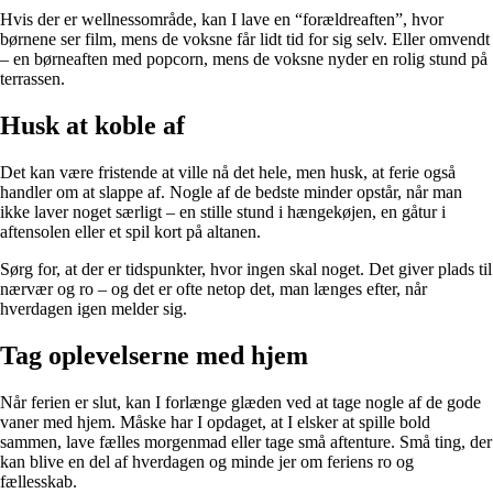
Hvis der er wellnessområde, kan I lave en “forældreaften”, hvor
børnene ser film, mens de voksne får lidt tid for sig selv. Eller omvendt
– en børneaften med popcorn, mens de voksne nyder en rolig stund på
terrassen.
Husk at koble af
Det kan være fristende at ville nå det hele, men husk, at ferie også
handler om at slappe af. Nogle af de bedste minder opstår, når man
ikke laver noget særligt – en stille stund i hængekøjen, en gåtur i
aftensolen eller et spil kort på altanen.
Sørg for, at der er tidspunkter, hvor ingen skal noget. Det giver plads til
nærvær og ro – og det er ofte netop det, man længes efter, når
hverdagen igen melder sig.
Tag oplevelserne med hjem
Når ferien er slut, kan I forlænge glæden ved at tage nogle af de gode
vaner med hjem. Måske har I opdaget, at I elsker at spille bold
sammen, lave fælles morgenmad eller tage små aftenture. Små ting, der
kan blive en del af hverdagen og minde jer om feriens ro og
fællesskab.