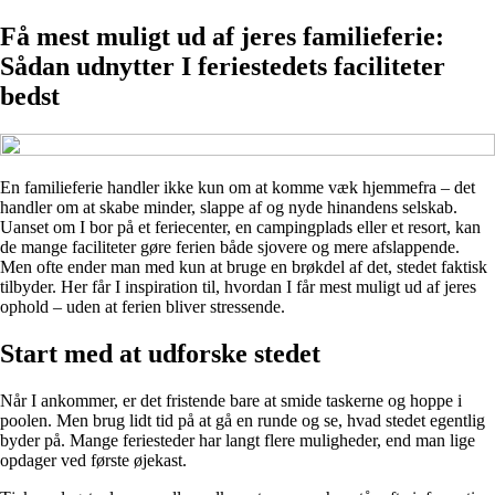
Få mest muligt ud af jeres familieferie:
Sådan udnytter I feriestedets faciliteter
bedst
En familieferie handler ikke kun om at komme væk hjemmefra – det
handler om at skabe minder, slappe af og nyde hinandens selskab.
Uanset om I bor på et feriecenter, en campingplads eller et resort, kan
de mange faciliteter gøre ferien både sjovere og mere afslappende.
Men ofte ender man med kun at bruge en brøkdel af det, stedet faktisk
tilbyder. Her får I inspiration til, hvordan I får mest muligt ud af jeres
ophold – uden at ferien bliver stressende.
Start med at udforske stedet
Når I ankommer, er det fristende bare at smide taskerne og hoppe i
poolen. Men brug lidt tid på at gå en runde og se, hvad stedet egentlig
byder på. Mange feriesteder har langt flere muligheder, end man lige
opdager ved første øjekast.