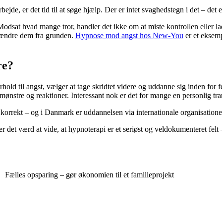
bejde, er det tid til at søge hjælp. Der er intet svaghedstegn i det – det 
odsat hvad mange tror, handler det ikke om at miste kontrollen eller 
g ændre dem fra grunden.
Hypnose mod angst hos New-You
er et eksemp
re?
hold til angst, vælger at tage skridtet videre og uddanne sig inden for f
ønstre og reaktioner. Interessant nok er det for mange en personlig tran
sk korrekt – og i Danmark er uddannelsen via internationale organisation
er det værd at vide, at hypnoterapi er et seriøst og veldokumenteret felt 
Fælles opsparing – gør økonomien til et familieprojekt