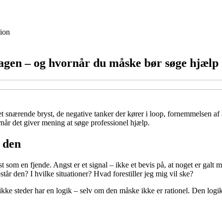
ion
rdagen – og hvornår du måske bør søge hjælp
et snærende bryst, de negative tanker der kører i loop, fornemmelsen af
når det giver mening at søge professionel hjælp.
 den
st som en fjende. Angst er et signal – ikke et bevis på, at noget er ga
år den? I hvilke situationer? Hvad forestiller jeg mig vil ske?
ifikke steder har en logik – selv om den måske ikke er rationel. Den log