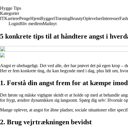
H
ygge
T
ips
Kategorier
IT
Karriere
Penge
Hjem
Byggeri
Træning
Beauty
Oplevelser
Interesser
Fash
Login
Bliv medlem
Mailnyt
5 konkrete tips til at håndtere angst i hve
Angst er ubehageligt. Det ved alle, der har prøvet det på egen krop – d
Her er fem konkrete ting, du kan begynde med i dag, plus lidt om, hvor
1. Forstå din angst frem for at kæmpe imod
Det første og måske vigtigste skridt er at holde op med at behandle ang
for frygt, ændrer dynamikken sig langsomt. Spørg dig selv: Hvornår opst
Mange oplever, at angst for åbne pladser, sociale situationer eller spec
2. Brug vejrtrækningen bevidst