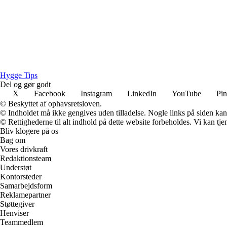
H
ygge
T
ips
Del og gør godt
X
Facebook
Instagram
LinkedIn
YouTube
Pin
© Beskyttet af ophavsretsloven.
© Indholdet må ikke gengives uden tilladelse. Nogle links på siden ka
© Rettighederne til alt indhold på dette website forbeholdes. Vi kan t
Bliv klogere på os
Bag om
Vores drivkraft
Redaktionsteam
Understøt
Kontorsteder
Samarbejdsform
Reklamepartner
Støttegiver
Henviser
Teammedlem