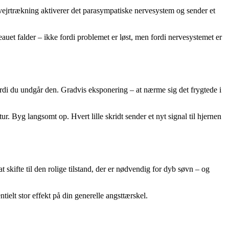
 vejrtrækning aktiverer det parasympatiske nervesystem og sender et
auet falder – ikke fordi problemet er løst, men fordi nervesystemet er
 fordi du undgår den. Gradvis eksponering – at nærme sig det frygtede i
ur. Byg langsomt op. Hvert lille skridt sender et nyt signal til hjernen
skifte til den rolige tilstand, der er nødvendig for dyb søvn – og
ntielt stor effekt på din generelle angsttærskel.