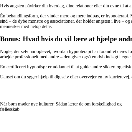
Hvis angsten påvirker din hverdag, dine relationer eller din evne til at ar
Én behandlingsform, der vinder mere og mere indpas, er hypnoterapi. M
sind – de dybe mønstre og associationer, der holder angsten i live – o
mennesker med netop dette.
Bonus: Hvad hvis du vil lære at hjælpe and
Nogle, der selv har oplevet, hvordan hypnoterapi har forandret deres for
arbejde professionelt med andre – den giver også en dyb indsigt i egne m
En certificeret hypnotisør er uddannet til at guide andre sikkert og eti
Uanset om du søger hjælp til dig selv eller overvejer en ny karrierevej, 
Når børn møder nye kulturer: Sådan lærer de om forskellighed og
fællesskab