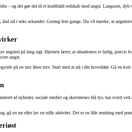
idst – og det gør det til et kraftfuldt redskab mod angst. Langsom, dyb
er, ånd ud i seks sekunder. Gentag fem gange. Du vil mærke, at angstnive
virker
er angsten på lang sigt. Hjernen lærer, at situationen er farlig, præcis
ucere angst.
gynde på en stor åben torv. Start med at stå i din hoveddør. Gå en kort t
en
eret af nyheder, sociale medier og skærmenes blå lys, har svært ved at 
, gå en tur eller lav en stille aktivitet. Det er en lille ændring med pote
eriøst