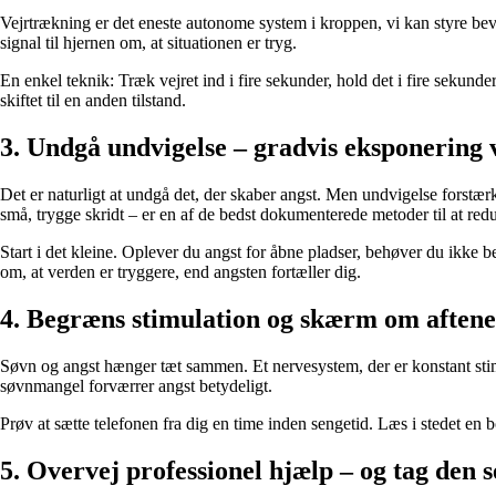
Vejrtrækning er det eneste autonome system i kroppen, vi kan styre bev
signal til hjernen om, at situationen er tryg.
En enkel teknik: Træk vejret ind i fire sekunder, hold det i fire sekund
skiftet til en anden tilstand.
3. Undgå undvigelse – gradvis eksponering 
Det er naturligt at undgå det, der skaber angst. Men undvigelse forstærk
små, trygge skridt – er en af de bedst dokumenterede metoder til at red
Start i det kleine. Oplever du angst for åbne pladser, behøver du ikke be
om, at verden er tryggere, end angsten fortæller dig.
4. Begræns stimulation og skærm om aften
Søvn og angst hænger tæt sammen. Et nervesystem, der er konstant stimul
søvnmangel forværrer angst betydeligt.
Prøv at sætte telefonen fra dig en time inden sengetid. Læs i stedet en bog
5. Overvej professionel hjælp – og tag den s