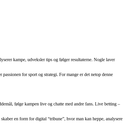
yserer kampe, udveksler tips og følger resultaterne. Nogle laver
 passionen for sport og strategi. For mange er det netop denne
demål, følge kampen live og chatte med andre fans. Live betting –
 skaber en form for digital “tribune”, hvor man kan heppe, analysere