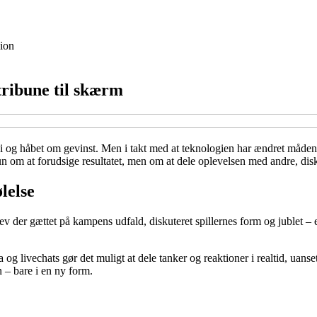
ion
tribune til skærm
og håbet om gevinst. Men i takt med at teknologien har ændret måden, v
 kun om at forudsige resultatet, men om at dele oplevelsen med andre, d
lelse
 der gættet på kampens udfald, diskuteret spillernes form og jublet – 
a og livechats gør det muligt at dele tanker og reaktioner i realtid, uan
 – bare i en ny form.