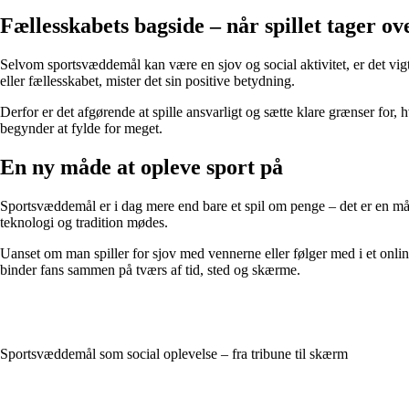
Fællesskabets bagside – når spillet tager o
Selvom sportsvæddemål kan være en sjov og social aktivitet, er det v
eller fællesskabet, mister det sin positive betydning.
Derfor er det afgørende at spille ansvarligt og sætte klare grænser for, 
begynder at fylde for meget.
En ny måde at opleve sport på
Sportsvæddemål er i dag mere end bare et spil om penge – det er en måd
teknologi og tradition mødes.
Uanset om man spiller for sjov med vennerne eller følger med i et onlin
binder fans sammen på tværs af tid, sted og skærme.
Sportsvæddemål som social oplevelse – fra tribune til skærm