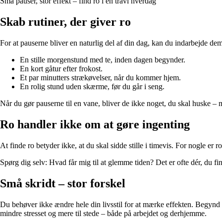
Små pauser, stor effekt – find ro i en travl hverdag
Skab rutiner, der giver ro
For at pauserne bliver en naturlig del af din dag, kan du indarbejde de
En stille morgenstund med te, inden dagen begynder.
En kort gåtur efter frokost.
Et par minutters strækøvelser, når du kommer hjem.
En rolig stund uden skærme, før du går i seng.
Når du gør pauserne til en vane, bliver de ikke noget, du skal huske – m
Ro handler ikke om at gøre ingenting
At finde ro betyder ikke, at du skal sidde stille i timevis. For nogle er ro
Spørg dig selv: Hvad får mig til at glemme tiden? Det er ofte dér, du fi
Små skridt – stor forskel
Du behøver ikke ændre hele din livsstil for at mærke effekten. Begynd m
mindre stresset og mere til stede – både på arbejdet og derhjemme.