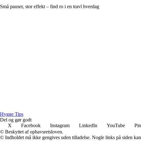
Små pauser, stor effekt – find ro i en travl hverdag
H
ygge
T
ips
Del og gør godt
X
Facebook
Instagram
LinkedIn
YouTube
Pin
© Beskyttet af ophavsretsloven.
© Indholdet må ikke gengives uden tilladelse. Nogle links på siden ka