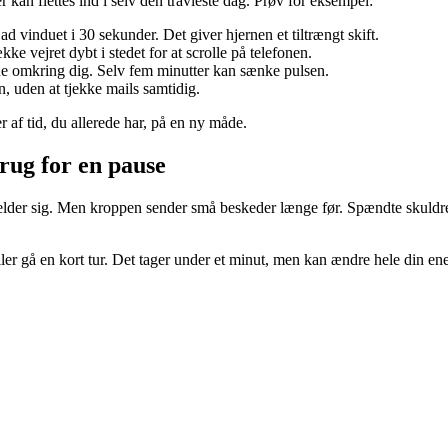
kan flettes ind i selv den travleste dag. Prøv for eksempel:
d vinduet i 30 sekunder. Det giver hjernen et tiltrængt skift.
kke vejret dybt i stedet for at scrolle på telefonen.
ne omkring dig. Selv fem minutter kan sænke pulsen.
 uden at tjekke mails samtidig.
 af tid, du allerede har, på en ny måde.
rug for en pause
 melder sig. Men kroppen sender små beskeder længe før. Spændte skuldre
ller gå en kort tur. Det tager under et minut, men kan ændre hele din ene