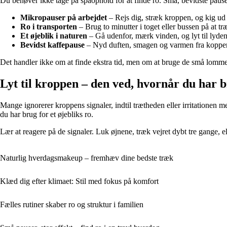
Du behøver ikke tage på spaophold for at finde ro. Små, bevidste pauser 
Mikropauser på arbejdet
– Rejs dig, stræk kroppen, og kig ud a
Ro i transporten
– Brug to minutter i toget eller bussen på at træ
Et øjeblik i naturen
– Gå udenfor, mærk vinden, og lyt til lyde
Bevidst kaffepause
– Nyd duften, smagen og varmen fra koppen,
Det handler ikke om at finde ekstra tid, men om at bruge de små lommer
Lyt til kroppen – den ved, hvornår du har b
Mange ignorerer kroppens signaler, indtil trætheden eller irritationen
du har brug for et øjebliks ro.
Lær at reagere på de signaler. Luk øjnene, træk vejret dybt tre gange, e
Naturlig hverdagsmakeup – fremhæv dine bedste træk
Klæd dig efter klimaet: Stil med fokus på komfort
Fælles rutiner skaber ro og struktur i familien