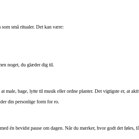
m som små ritualer. Det kan være:
en noget, du glæder dig til.
 at male, bage, lytte til musik eller ordne planter. Det vigtigste er, at ak
nder din personlige form for ro.
ed én bevidst pause om dagen. Når du mærker, hvor godt det føles, får du