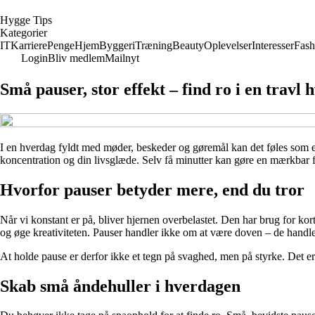
H
ygge
T
ips
Kategorier
IT
Karriere
Penge
Hjem
Byggeri
Træning
Beauty
Oplevelser
Interesser
Fash
Login
Bliv medlem
Mailnyt
Små pauser, stor effekt – find ro i en travl
I en hverdag fyldt med møder, beskeder og gøremål kan det føles som en 
koncentration og din livsglæde. Selv få minutter kan gøre en mærkbar fo
Hvorfor pauser betyder mere, end du tror
Når vi konstant er på, bliver hjernen overbelastet. Den har brug for ko
og øge kreativiteten. Pauser handler ikke om at være doven – de handle
At holde pause er derfor ikke et tegn på svaghed, men på styrke. Det er 
Skab små åndehuller i hverdagen